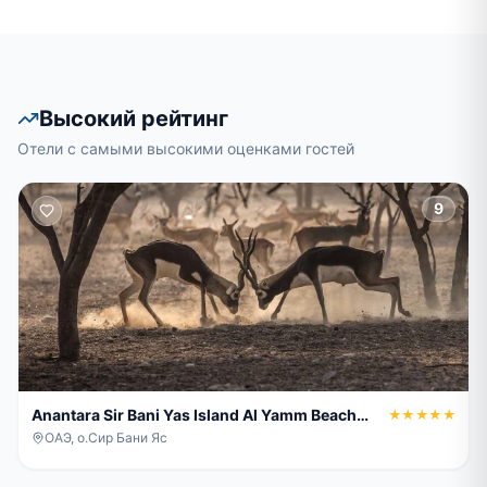
Высокий рейтинг
Отели с самыми высокими оценками гостей
9
Anantara Sir Bani Yas Island Al Yamm Beach
★★★★★
Villa Resort
ОАЭ, о.Сир Бани Яс