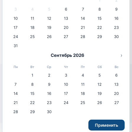
1
2
3
4
5
6
7
8
9
10
11
12
13
14
15
16
Популярные направления
17
18
19
20
21
22
23
Самые востребованные направления среди
путешественников
24
25
26
27
28
29
30
31
›
Сентябрь 2026
Пн
Вт
Ср
Чт
Пт
Сб
Вс
1
2
3
4
5
6
7
8
9
10
11
12
13
Популярные отели
14
15
16
17
18
19
20
Лучший выбор путешественников этого сезона
21
22
23
24
25
26
27
28
29
30
Применить