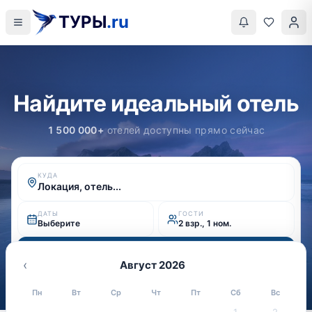
ТУРЫ
.ru
Найдите идеальный отель
1 500 000+
отелей доступны прямо сейчас
КУДА
Локация, отель...
ДАТЫ
ГОСТИ
Выберите
2 взр., 1 ном.
Найти
‹
Август 2026
Пн
Вт
Ср
Чт
Пт
Сб
Вс