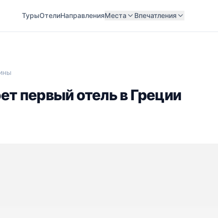
Туры
Отели
Направления
Места
Впечатления
фины
ет первый отель в Греции