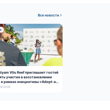
Все новости
и
Siyam Vilu Reef приглашает гостей
ять участие в восстановлении
 в рамках инициативы «Adopt-a-
l»
08.2026