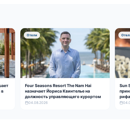
Отели
Отел
шает
Four Seasons Resort The Nam Hai
Sun 
 в
назначает Йориса Квинтелье на
прин
должность управляющего курортом
рифа
Cora
04.08.2026
04.