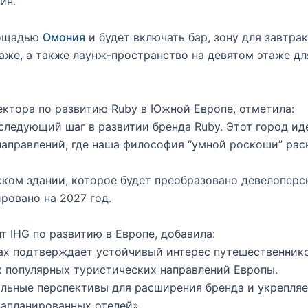
ин.
лощадью
Омония
и будет включать бар, зону для завтра
аже, а также лаунж-пространство на девятом этаже д
ектора по развитию Ruby в Южной Европе, отметила:
ледующий шаг в развитии бренда Ruby. Этот город ид
направлений, где наша философия “умной роскоши” рас
ском здании, которое будет преобразовано девелоперс
ровано на 2027 год.
т IHG по развитию в Европе, добавила:
нах подтверждает устойчивый интерес путешественник
х популярных туристических направлений Европы.
льные перспективы для расширения бренда и укрепляет
запланированных отелей».