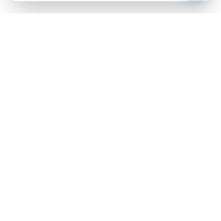
Путешествия
Туры
Отели
Направления
Места
Впечатления
Новости
Партнёрам