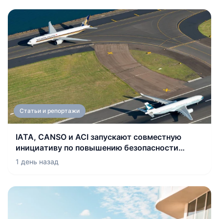
Статьи и репортажи
IATA, CANSO и ACI запускают совместную
инициативу по повышению безопасности
взлетно-посадочных полос
1 день назад