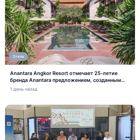
Отели
Anantara Angkor Resort отмечает 25-летие
бренда Anantara предложением, созданным
для самого спокойного сезона в храмах за
1 день назад
последние годы