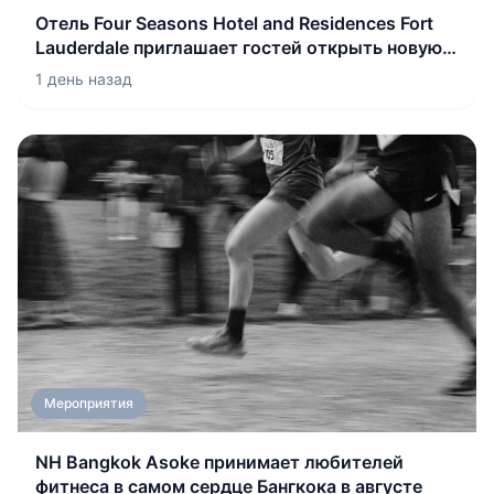
Отель Four Seasons Hotel and Residences Fort
Lauderdale приглашает гостей открыть новую
главу в жизни города
1 день назад
Мероприятия
NH Bangkok Asoke принимает любителей
фитнеса в самом сердце Бангкока в августе