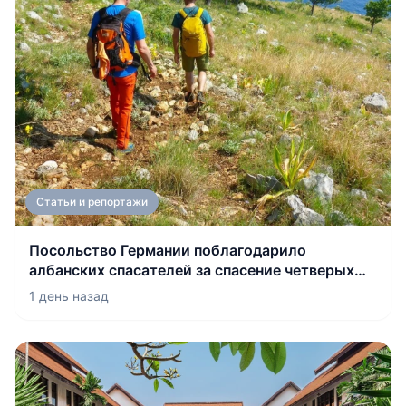
Статьи и репортажи
Посольство Германии поблагодарило
албанских спасателей за спасение четверых
граждан
1 день назад