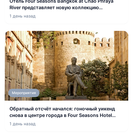
Отель Four Seasons Bangkok at Chao Phraya
River представляет новую коллекцию
впечатлений для подростков «Bangkok
1 день назад
Unlocked»
Мероприятия
Обратный отсчёт начался: гоночный уикенд
снова в центре города в Four Seasons Hotel
Baku
1 день назад