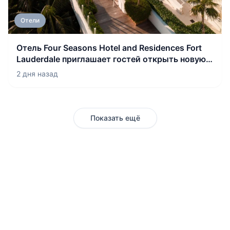
Отели
Отель Four Seasons Hotel and Residences Fort
Lauderdale приглашает гостей открыть новую
главу в жизни города
2 дня назад
Показать ещё