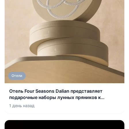
Отели
Отель Four Seasons Dalian представляет
подарочные наборы лунных пряников к
празднику Середины осени 2026 года
1 день назад