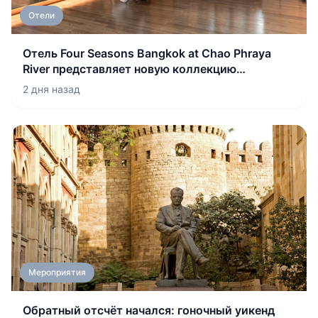
Отели
Отель Four Seasons Bangkok at Chao Phraya
River представляет новую коллекцию
впечатлений для подростков «Bangkok
2 дня назад
Unlocked»
Мероприятия
Обратный отсчёт начался: гоночный уикенд