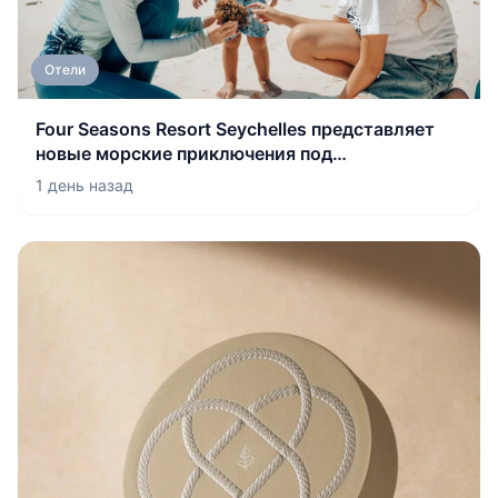
Отели
Four Seasons Resort Seychelles представляет
новые морские приключения под
руководством штатных морских биологов
1 день назад