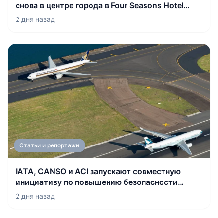
снова в центре города в Four Seasons Hotel
Baku
2 дня назад
Статьи и репортажи
IATA, CANSO и ACI запускают совместную
инициативу по повышению безопасности
взлетно-посадочных полос
2 дня назад