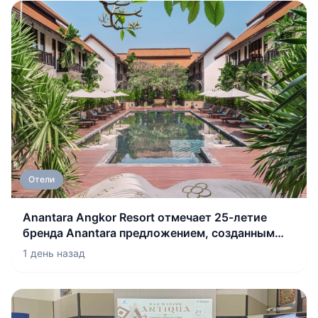
Отели
Anantara Angkor Resort отмечает 25-летие
бренда Anantara предложением, созданным
для самого спокойного сезона в храмах за
1 день назад
последние годы