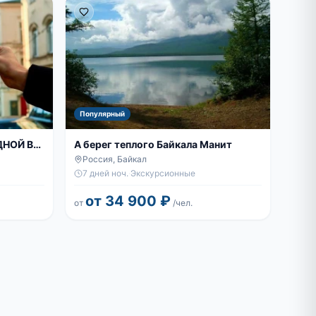
Популярный
ДНОЙ В
А берег теплого Байкала Манит
Россия, Байкал
7 дней ноч.
·
Экскурсионные
от 34 900 ₽
от
/чел.