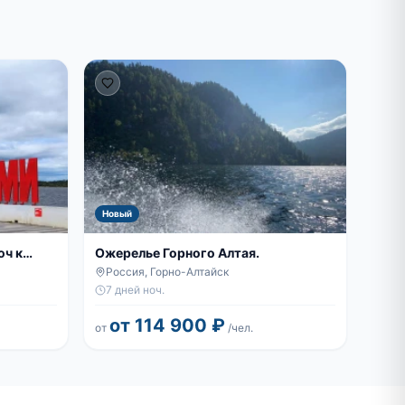
Новый
юч к
Ожерелье Горного Алтая.
Россия, Горно-Алтайск
7 дней ноч.
от 114 900 ₽
от
/чел.