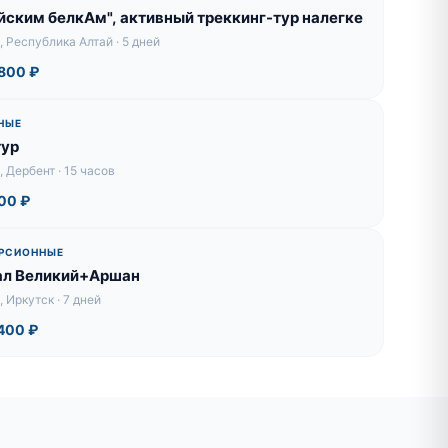
йским белкАм", активный треккинг-тур налегке
, Республика Алтай · 5 дней
 800 ₽
НЫЕ
тур
 Дербент · 15 часов
700 ₽
РСИОННЫЕ
ал Великий+Аршан
 Иркутск · 7 дней
 400 ₽