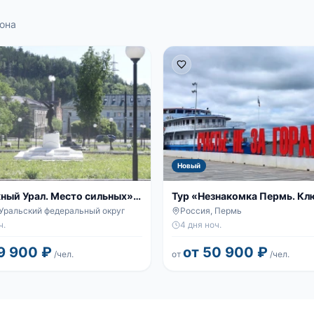
она
Новый
ный Урал. Место сильных»,
Тур «Незнакомка Пермь. Кл
тайнам города», 4 дня
 Уральский федеральный округ
Россия, Пермь
ч.
4 дня ноч.
9 900 ₽
от 50 900 ₽
/чел.
от
/чел.