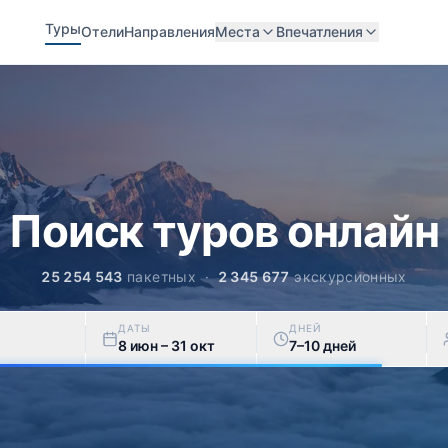
Туры
Отели
Направления
Места
Впечатления
Поиск туров онлайн
25 254 543
пакетных ·
2 345 677
экскурсионных
ДАТЫ
ДНЕЙ
8 июн – 31 окт
7–10 дней