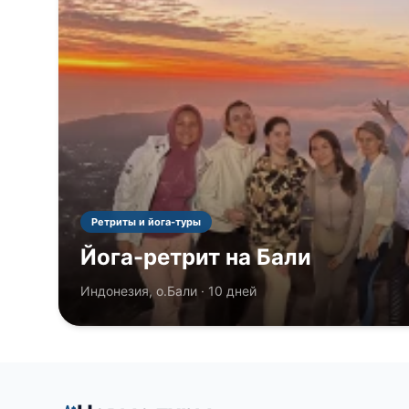
Ретриты и йога-туры
Йога-ретрит на Бали
Индонезия, о.Бали · 10 дней