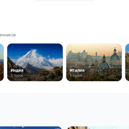
енников
Индия
Италия
5 туров
5 туров