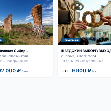
ый
Популярный
 Великая Сибирь
ШВЕДСКИЙ ВЫБОРГ: ВЫХО
СРЕДНЕВЕКОВОМ СТИЛЕ
 Красноярский край
Россия, Выборг город
ноч.
·
Эзотерические
1 день ноч.
·
Экскурсионные
92 000 ₽
от 9 900 ₽
/чел.
от
/чел.