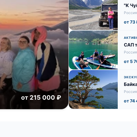
"К Чу
Россия
от 73
АКТИВ
САП 
Россия,
от 5 
ЭКСКУ
Байк
Россия,
от 215 000 ₽
от 74