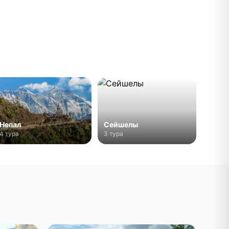
Непал
Сейшелы
4 тура
3 тура