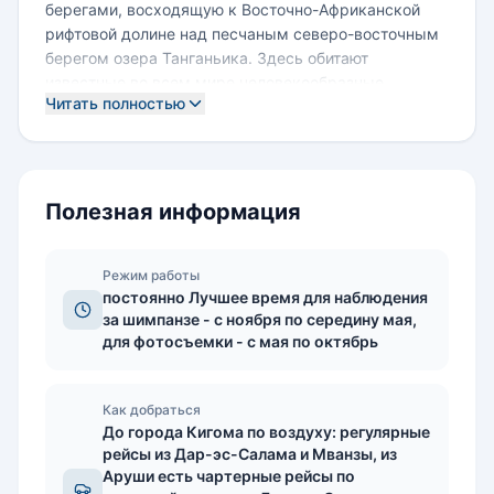
берегами, восходящую к Восточно-Африканской
рифтовой долине над песчаным северо-восточным
берегом озера Танганьика. Здесь обитают
известные во всем мире человекообразные
Читать полностью
приматы - привыкшее к людям общество шимпанзе,
снискавшее популярность благодаря
подвижнической работе доктора Джейн Гудалл, чье
изучение поведения обезьян, начатое в 1960 году,
является наиболее длительным исследованием
Полезная информация
подобного рода в мире.
Человек и шимпанзе имеют более 95% общих генов,
поэтому, чтобы различать вздохи, уханье и визги, в
Режим работы
постоянно Лучшее время для наблюдения
репертуаре которых узнаются знаменитости,
за шимпанзе - с ноября по середину мая,
влиятельные лица и второстепенные персонажи,
для фотосъемки - с мая по октябрь
никакая научная экспертиза не требуется. Заглянув
в глаза шимпанзе, вы, возможно, увидите проблеск
сознания - оценивающий вас взгляд, в котором явно
Как добраться
читается узнавание, преодолевающее самый узкий
До города Кигома по воздуху: регулярные
из всех межвидовых барьеров.
рейсы из Дар-эс-Салама и Мванзы, из
Богато представлены и другие приматы:
Аруши есть чартерные рейсы по