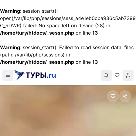
Warning
: session_start():
open(/var/lib/php/sessions/sess_a4e1eb0cba936c5ab739
O_RDWR) failed: No space left on device (28) in
/home/tury/htdocs/_sessn.php
on line
13
Warning
: session_start(): Failed to read session data: files
(path: /var/lib/php/sessions) in
/home/tury/htdocs/_sessn.php
on line
13
ТУРЫ
.ru