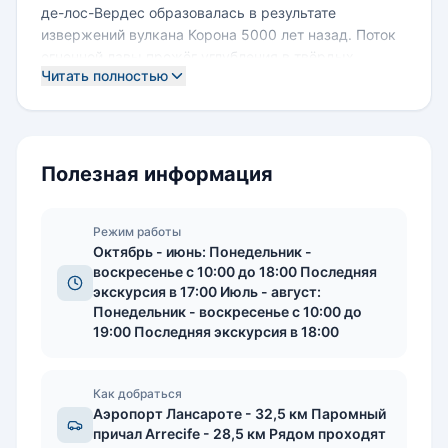
де-лос-Вердес образовалась в результате
извержений вулкана Корона 5000 лет назад. Поток
огненной лавы прожёг углубления в твёрдых
Читать полностью
горных породах - внизу лава ещё оставалось
жидкой и текучей, а поверхностные слои
постепенно застывали, образуя своеобразную
"трубу". Так сформировался подземный
вулканический тоннель длиной 6 км, который
Полезная информация
начинается у кратера вулкана Корона и
оканчивается на побережье Атлантического океана.
Его ширина - 24 метра, высота - 15 метров, самая
Режим работы
Октябрь - июнь: Понедельник -
глубокая часть пещеры достигает 35 метров ниже
воскресенье с 10:00 до 18:00 Последняя
уровня моря, перепад высот составляет 230
экскурсия в 17:00 Июль - август:
метров. Архитектура пещеры разнообразна и
Понедельник - воскресенье с 10:00 до
хаотична - извилистые коридоры и прямые участки,
19:00 Последняя экскурсия в 18:00
просторные залы и теснины. В XV веке Куэва-де-
лос-Вердес использовалась коренными жителями
острова - гуанчами как укрытие во время
Как добраться
испанского завоевания. Позже население
Аэропорт Лансароте - 32,5 км Паромный
Лансароте укрывалось в пещере от набегов пиратов
причал Arrecife - 28,5 км Рядом проходят