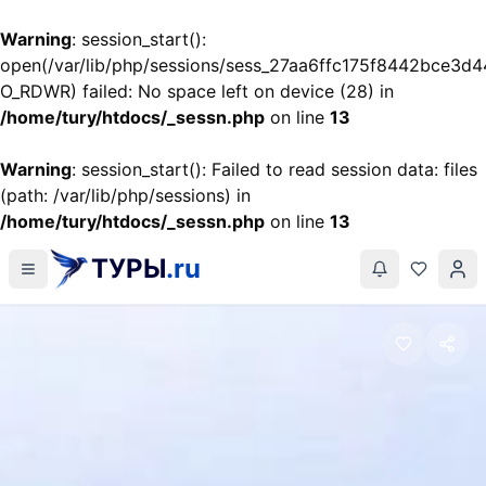
Warning
: session_start():
open(/var/lib/php/sessions/sess_27aa6ffc175f8442bce3d
O_RDWR) failed: No space left on device (28) in
/home/tury/htdocs/_sessn.php
on line
13
Warning
: session_start(): Failed to read session data: files
(path: /var/lib/php/sessions) in
/home/tury/htdocs/_sessn.php
on line
13
ТУРЫ
.ru