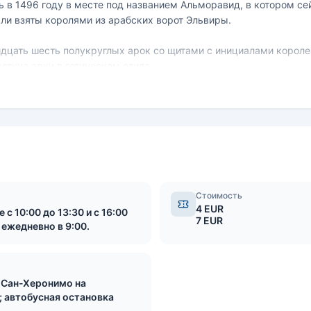
в 1496 году в месте под названием Альморавид, в котором се
ыли взяты королями из арабских ворот Эльвиры.
цать шесть полукруглых арок со щитами с инициалами королей
откие арки в готическом стиле.
-Херонимо является ризница, один из лучших образцов испанс
т на сложный орнамент, созданный мастером Луисом Кабелло, к
чших произведений Жиля де Силое - его прекрасный алтарь.
Стоимость
4 EUR
с 10:00 до 13:30 и с 16:00
7 EUR
 ежедневно в 9:00.
-Сан-Херонимо на
; автобусная остановка