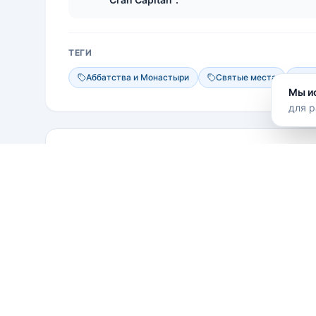
ТЕГИ
Аббатства и Монастыри
Святые места
На
Мы и
для р
Местоположение