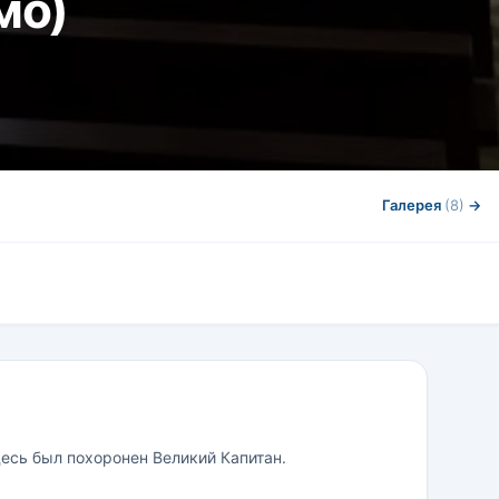
мо)
Галерея
(8)
→
есь был похоронен Великий Капитан.