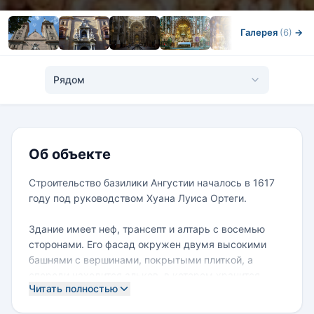
Галерея
(6)
→
Рядом
Об объекте
Строительство базилики Ангустии началось в 1617
году под руководством Хуана Луиса Ортеги.
Здание имеет неф, трансепт и алтарь с восемью
сторонами. Его фасад окружен двумя высокими
башнями с вершинами, покрытыми плиткой, а
спереди находится альков, в котором хранится
Читать полностью
«Пьета» Бернардо и Хосе де Мора.