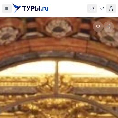
ТУРЫ
.ru