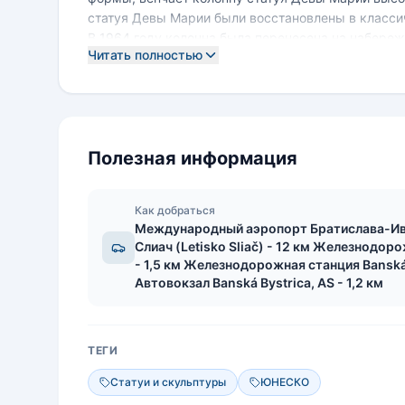
статуя Девы Марии были восстановлены в классич
В 1964 году колонна была перенесена на набереж
Читать полностью
площади Словацкого восстания. Марианская коло
Бистрицы - объекта Всемирного наследия ЮНЕСК
Полезная информация
Как добраться
Международный аэропорт Братислава-Ива
Слиач (Letisko Sliač) - 12 км Железнодор
- 1,5 км Железнодорожная станция Banská 
Автовокзал Banská Bystrica, AS - 1,2 км
ТЕГИ
Статуи и скульптуры
ЮНЕСКО