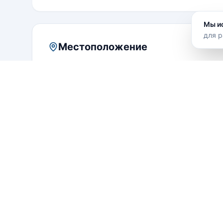
Мы и
для р
Местоположение