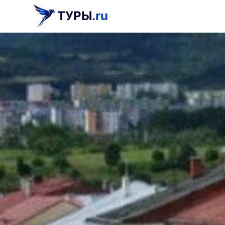
ТУРЫ
.ru