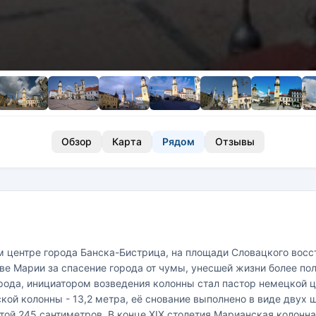
Обзор
Карта
Рядом
Отзывы
 центре города Банска-Бистрица, на площади Словацкого восст
Деве Марии за спасение города от чумы, унесшей жизни более п
рода, инициатором возведения колонны стал пастор немецкой ц
ой колонны - 13,2 метра, её снование выполнено в виде двух 
ой 245 сантиметров. В конце XIX столетия Марианская колонна