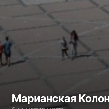
Марианская Колон
Банска-Бистрица, Словакия