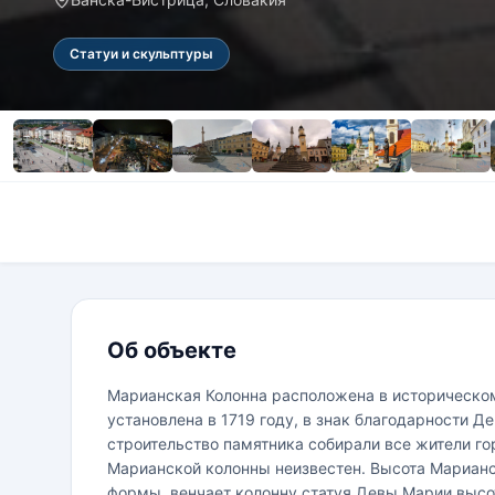
Статуи и скульптуры
Об объекте
Марианская Колонна расположена в историческом
установлена в 1719 году, в знак благодарности 
строительство памятника собирали все жители го
Марианской колонны неизвестен. Высота Марианск
формы, венчает колонну статуя Девы Марии высот