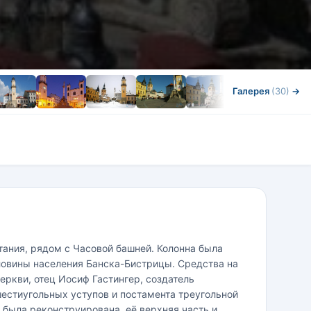
Галерея
(30)
→
ания, рядом с Часовой башней. Колонна была
оловины населения Банска-Бистрицы. Средства на
еркви, отец Иосиф Гастингер, создатель
шестиугольных уступов и постамента треугольной
 была реконструирована, её верхняя часть и