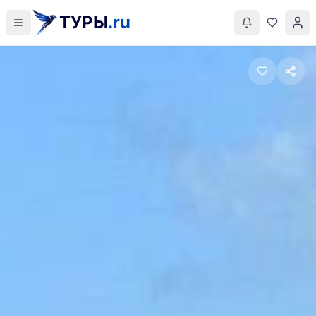
ТУРЫ
.ru