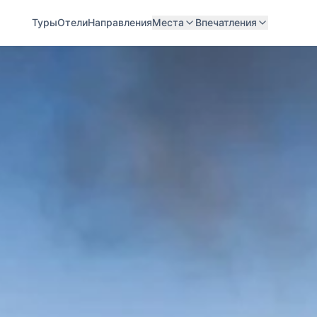
Туры
Отели
Направления
Места
Впечатления