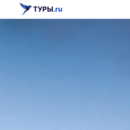
ТУРЫ
.ru