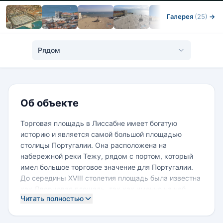
Галерея
(25)
→
Рядом
Об объекте
Торговая площадь в Лиссабне имеет богатую
историю и является самой большой площадью
столицы Португалии. Она расположена на
набережной реки Тежу, рядом с портом, который
имел большое торговое значение для Португалии.
До середины XVIII столетия площадь была известна
как Дворцовая площадь, так как именно на ней
Читать полностью
стоял великолепный королевский дворец Рибейра,
полностью разрушенный во время землетрясения с
цунами 1 ноября 1755 года. Вскоре после Великого