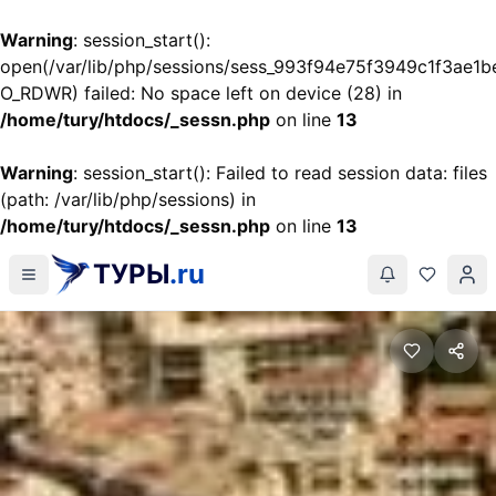
Warning
: session_start():
open(/var/lib/php/sessions/sess_993f94e75f3949c1f3ae1b
O_RDWR) failed: No space left on device (28) in
/home/tury/htdocs/_sessn.php
on line
13
Warning
: session_start(): Failed to read session data: files
(path: /var/lib/php/sessions) in
/home/tury/htdocs/_sessn.php
on line
13
ТУРЫ
.ru