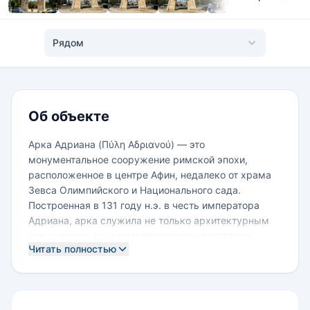
Рядом
Об объекте
Арка Адриана (Πύλη Αδριανού) — это
монументальное сооружение римской эпохи,
расположенное в центре Афин, недалеко от храма
Зевса Олимпийского и Национального сада.
Построенная в 131 году н.э. в честь императора
Адриана, арка служила не только архитектурным
украшением, но и символическим «порталом»
Читать полностью
между древними Афинами и новым городом,
построенным римским правителем.
Арка выполнена из белого пенделийского мрамора