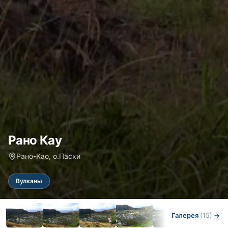
Рано Кау
Рано-Као, о.Пасхи
Вулканы
Галерея
(15)
→