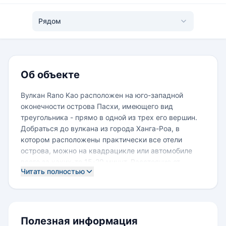
Рядом
Об объекте
Вулкан Rano Kao расположен на юго-западной
оконечности острова Пасхи, имеющего вид
треугольника - прямо в одной из трех его вершин.
Добраться до вулкана из города Ханга-Роа, в
котором расположены практически все отели
острова, можно на квадрацикле или автомобиле
всего за каких-то 15-20 минут. Расстояние от
Читать полностью
города до вулкана составляет около 6-ти
километров. Северная сторона вулкана смотрит на
аэропорт Матавери.
Поездка к вулкану Rano Kao представляет одно из
самых интересных зрелищ на острове - кратер
Полезная информация