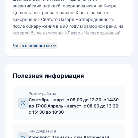
византийских церквей, сохранившихся на Кипре.
Церковь построена в начале X веке на месте
захоронения Святого Лазаря Четверодневного,
после обнаружения в 890 году мраморной раки, на
которой было написано: «Лазарь Четверодневный,
друг Христов». Мощи Святого Лазаря, по приказу
Читать полностью
византийского императора Льва Мудрого, были
перенесены в Константинополь. Храм имеет
прямоугольную форму с трёхсторонней апсидой на
фасаде. Каменная кладка состоит из квадратного
туфа толщиной около метра. Базилика внутри
Полезная информация
разделена на три нефа с внушительной двойной
колоннадой и арочными пролётами, образующими
проходы. Церковь венчали три купола и колокольня
Режим работы
Сентябрь - март: с 08:00 до 12:30; с 14:30
с юго-восточной стороны. На северной и южной
до 17:00 Апрель - август: с 08:00 до 13:30;
стенах церкви есть два ряда арочных окон. В XIII-
с 15: 30 до 18:30
XVI веках церковь находилась под управлением
Римско-католической церкви. В этот период к
церкви был пристроен портик в готическом стиле. В
Как добраться
XVI веке, во времена османского владычества над
Аэропорт Ларнака - 7 км Автобусная