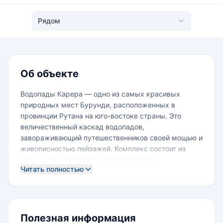
Рядом
Об объекте
Водопады Карера — одно из самых красивых
природных мест Бурунди, расположенных в
провинции Рутана на юго-востоке страны. Это
величественный каскад водопадов,
завораживающий путешественников своей мощью и
живописностью пейзажей. Комплекс состоит из
нескольких каскадов, ниспадающих по
Читать полностью
ступенчатым уровням в окружении густых
галерейных лесов и открытых саванн, создавая
незабываемую картину африканской природы.
Каскад водопадов Карера имеет многоуровневую
Полезная информация