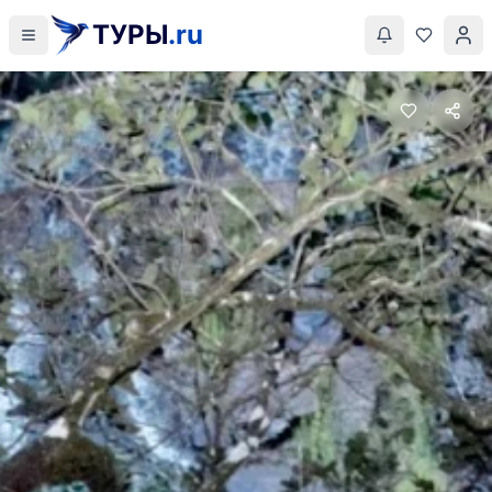
ТУРЫ
.ru