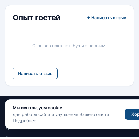
Опыт гостей
+ Написать отзыв
Отзывов пока нет. Будьте первым!
Написать отзыв
Мы используем cookie
Хо
Путешествия
для работы сайта и улучшения Вашего опыта.
Подробнее
Туры
Отели