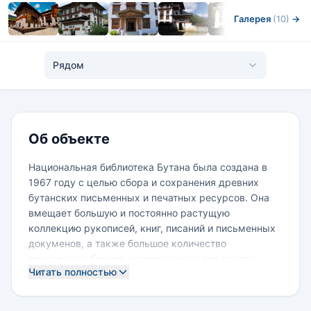
Галерея
(10)
→
Рядом
Об объекте
Национальная библиотека Бутана была создана в
1967 году с целью сбора и сохранения древних
бутанских письменных и печатных ресурсов. Она
вмещает большую и постоянно растущую
коллекцию рукописей, книг, писаний и письменных
докуменов, а также большое количество
деревянных блоков, используемых для печати
Читать полностью
традиционных религиозных книг. Писания и
документы, находящиеся в коллекции и архивах
библиотеки, являются национальным достоянием