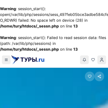
Warning
: session_start():
open(/var/lib/php/sessions/sess_497feb05bce3adbe584cf
O_RDWR) failed: No space left on device (28) in
/home/tury/htdocs/_sessn.php
on line
13
Warning
: session_start(): Failed to read session data: files
(path: /var/lib/php/sessions) in
/home/tury/htdocs/_sessn.php
on line
13
ТУРЫ
.ru