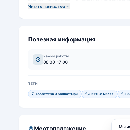
важнейшие религиозные церемонии, включая зна
Читать полностью
альпийские луга и густые леса, где зимуют редк
Посещение Гангтей-гомпа — это возможность при
почувствовать глубокую гармонию, царящую межд
Полезная информация
Режим работы
08:00–17:00
ТЕГИ
Аббатства и Монастыри
Святые места
На
Мы и
Местоположение