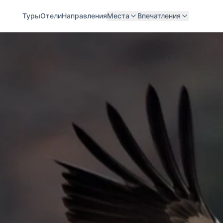
Туры
Отели
Направления
Места
Впечатления