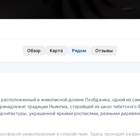
Обзор
Карта
Рядом
Отзывы
 расположенный в живописной долине Пхобджика, одной из са
 принадлежит традиции Ньингма, старейшей из школ тибетского
 архитектуры, украшенной яркими росписями, резными деревя
тмосферой умиротворения и спокойствия. Здесь проходят ежедн