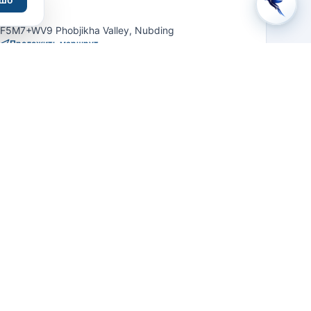
F5M7+WV9 Phobjikha Valley, Nubding
Проложить маршрут
+97517848628
ВЯЗАТЬСЯ
Сайт