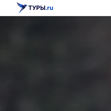
ТУРЫ
.ru