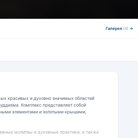
Галерея
(4)
→
мых красивых и духовно значимых областей
 буддизма. Комплекс представляет собой
нными элементами и золотыми крышами,
евные молитвы и духовные практики, а также