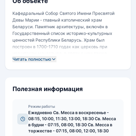
Об объекте
Кафедральный Собор Святого Имени Пресвятой
Девы Марии - главный католический храм
Беларуси. Памятник архитектуры, включён в
Государственный список историко-культурных
ценностей Республики Беларусь. Храм был
построен в 1700-1710 годах как церковь при
иезуитском монастыре, в связи с чем также
Читать полностью
известен как «костёл иезуитов». Первоначально
был освящен в честь Иисуса, Марии и Барбары.
Иезуитский костел был построен в стиле барокко.
Интерьер храма украшали богатые росписи,
деревянные фигуры 12 апостолов. В последующие
Полезная информация
несколько десятилетий храм претерпел ряд
перестроек. По бокам пресвитерия были
пристроены две часовни, в 1732 году были
Режим работы
Ежедневно Св. Месса в воскресенье -
завершены две башни главного фасада, придавшие
08:15, 10:00, 11:30, 13:00, 18:30 Св. Месса
храму современный облик. В 1773 году папа
в будни - 07:15, 08:00, 18:30 Св. Месса в
Климент XIV упразднил орден иезуитов и костел
торжестве - 07:15, 08:00, 12:00, 18:30
перешёл в разряд приходских. В конце 18-ого века,