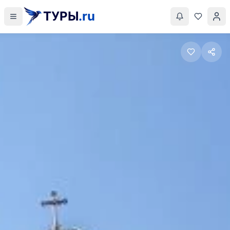
ТУРЫ
.ru