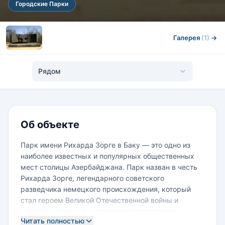
Городские Парки
Галерея
(1)
→
Рядом
Об объекте
Парк имени Рихарда Зорге в Баку — это одно из
наиболее известных и популярных общественных
мест столицы Азербайджана. Парк назван в честь
Рихарда Зорге, легендарного советского
разведчика немецкого происхождения, который
стал героем Великой Отечественной войны и
известен своими выдающимися заслугами в
Читать полностью
разведывательной деятельности.