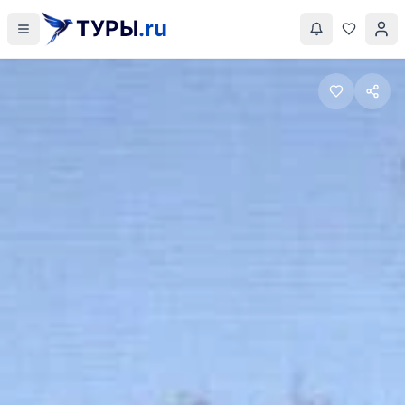
ТУРЫ
.ru