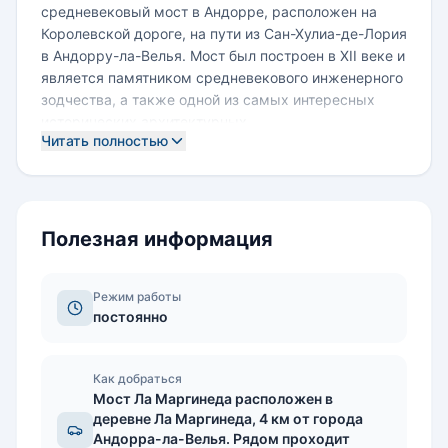
средневековый мост в Андорре, расположен на
Королевской дороге, на пути из Сан-Хулиа-де-Лория
в Андорру-ла-Велья. Мост был построен в XII веке и
является памятником средневекового инженерного
зодчества, а также одной из самых интересных
исторических архитектурных
Читать полностью
достопримечательностей Андорры.
По форме мост Ла Маргинеда представляет собой
каменную арку длиной 33 метра и выгибается
дугой над рекой Гран Валира на высоту 9,2 метра.
Мост вымощен каменными булыжниками,
Полезная информация
незаметно переходящими в камень дороги. За свою
многовековую историю он почти не изменился.
Режим работы
постоянно
Как добраться
Мост Ла Маргинеда расположен в
деревне Ла Маргинеда, 4 км от города
Андорра-ла-Велья. Рядом проходит