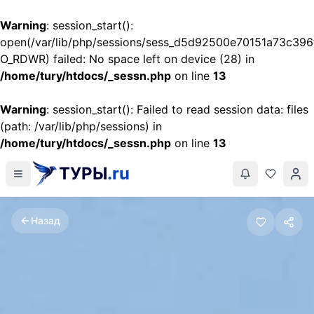
Warning
: session_start():
open(/var/lib/php/sessions/sess_d5d92500e70151a73c39
O_RDWR) failed: No space left on device (28) in
/home/tury/htdocs/_sessn.php
on line
13
Warning
: session_start(): Failed to read session data: files
(path: /var/lib/php/sessions) in
/home/tury/htdocs/_sessn.php
on line
13
ТУРЫ
.ru
Назад