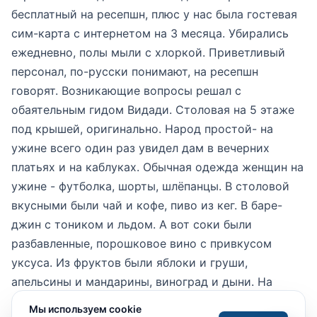
бесплатный на ресепшн, плюс у нас была гостевая
сим-карта с интернетом на 3 месяца. Убирались
ежедневно, полы мыли с хлоркой. Приветливый
персонал, по-русски понимают, на ресепшн
говорят. Возникающие вопросы решал с
обаятельным гидом Видади. Столовая на 5 этаже
под крышей, оригинально. Народ простой- на
ужине всего один раз увидел дам в вечерних
платьях и на каблуках. Обычная одежда женщин на
ужине - футболка, шорты, шлёпанцы. В столовой
вкусными были чай и кофе, пиво из кег. В баре-
джин с тоником и льдом. А вот соки были
разбавленные, порошковое вино с привкусом
уксуса. Из фруктов были яблоки и груши,
апельсины и мандарины, виноград и дыни. На
рынке покупал клубнику за 13-17 лир / кг, гранаты
Мы используем cookie