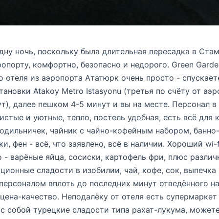
ну ночь, поскольку была длительная пересадка в Стам
ропорту, комфортно, безопасно и недорого. Green Garde
 отеля из аэропорта Ататюрк очень просто - спускает
тановки Atakoy Metro Istasyonu (третья по счёту от аэр
т), далее пешком 4-5 минут и вы на месте. Персонал в
истые и уютные, тепло, постель удобная, есть всё для
одильничек, чайник с чайно-кофейным набором, банно
, фен - всё, что заявлено, всё в наличии. Хороший wi-f
 - варёные яйца, сосиски, картофель фри, плюс различ
ционные сладости в изобилии, чай, кофе, сок, выпечка и
 персоналом вплоть до последних минут отведённого на
ена-качество. Неподалёку от отеля есть супермаркет 
с собой турецкие сладости типа рахат-лукума, можете