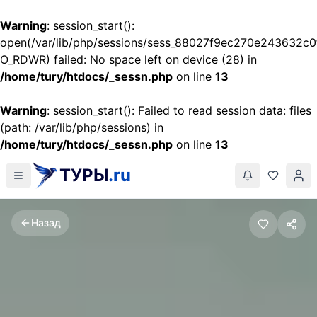
Warning
: session_start():
open(/var/lib/php/sessions/sess_88027f9ec270e243632c0
O_RDWR) failed: No space left on device (28) in
/home/tury/htdocs/_sessn.php
on line
13
Warning
: session_start(): Failed to read session data: files
(path: /var/lib/php/sessions) in
/home/tury/htdocs/_sessn.php
on line
13
ТУРЫ
.ru
Назад