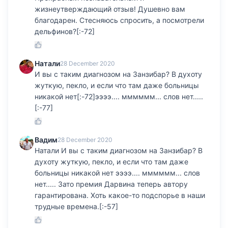
жизнеутверждающий отзыв! Душевно вам
благодарен. Стесняюсь спросить, а посмотрели
дельфинов?[:-72]
Натали
28 December 2020
И вы с таким диагнозом на Занзибар? В духоту
жуткую, пекло, и если что там даже больницы
никакой нет[:-72]ээээ.... мммммм... слов нет.....
[:-77]
Вадим
28 December 2020
Натали И вы с таким диагнозом на Занзибар? В
духоту жуткую, пекло, и если что там даже
больницы никакой нет ээээ.... мммммм... слов
нет..... Зато премия Дарвина теперь автору
гарантирована. Хоть какое-то подспорье в наши
трудные времена.[:-57]