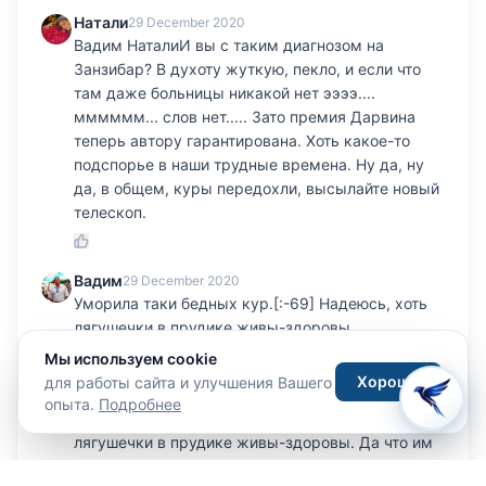
Натали
29 December 2020
Вадим НаталиИ вы с таким диагнозом на
Занзибар? В духоту жуткую, пекло, и если что
там даже больницы никакой нет ээээ....
мммммм... слов нет..... Зато премия Дарвина
теперь автору гарантирована. Хоть какое-то
подспорье в наши трудные времена. Ну да, ну
да, в общем, куры передохли, высылайте новый
телескоп.
Вадим
29 December 2020
Уморила таки бедных кур.[:-69] Надеюсь, хоть
лягушечки в прудике живы-здоровы.
Мы используем cookie
Хорошо
для работы сайта и улучшения Вашего
Натали
30 December 2020
опыта.
Подробнее
Вадим Уморила таки бедных кур. Надеюсь, хоть
лягушечки в прудике живы-здоровы. Да что им
будет, дрыхнут в пруду кверху пузом. Я тоже