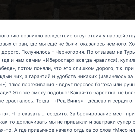
огорию возникло вследствие отсутствия у нас дейст
овых стран, где мы ещё не были, оказалось немного. Х
 дорого. Получилось - Черногория. По отзывам на Туры
(да и нам самим «Иберостар» всегда нравился), купил
беде», потом поняли, что это слишком дорого, т.к. пр
ждый чих, а гарантий и удобств никаких (извиняюсь за
») плюс переживания - вдруг перевес багажа или ручн
ади? Это же смеху подобно! Какая-то барсетка, не бол
не срасталось. Тогда - «Ред Вингз» - дёшево и сердито.
». Что сказать ... сердито. За бронирование мест пр
 как-то доплачивать мы не привыкли и завтраки супер 
я-то. А где привычное начало отдыха со слов «Мясо и