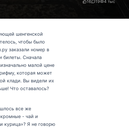
16
19
4 тыс
вующей шенгенской
отелось, чтобы было
.ру заказали номер в
и билеты. Сначала
и изначально малой цене
 рифму, которая может
ой клади. Вы видели их
ьше! Что оставалось?
ишлось все же
скромные - чай и
ли курица»? Я не говорю