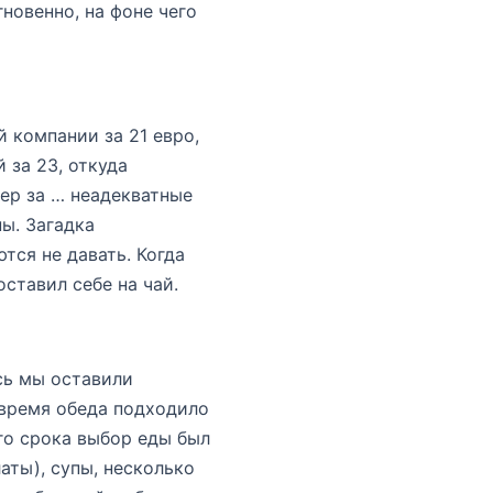
новенно, на фоне чего
 компании за 21 евро,
 за 23, откуда
ер за … неадекватные
ы. Загадка
тся не давать. Когда
ставил себе на чай.
сь мы оставили
 время обеда подходило
го срока выбор еды был
латы), супы, несколько