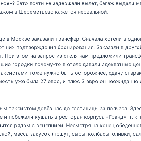
ное»? Зато почти не задержали вылет, багаж выдали мг
гажом в Шереметьево кажется нереальной.
ё в Москве заказали трансфер. Сначала хотели в одной
от них подтверждения бронирования. Заказали в другой
т. При этом на запрос из отеля нам предложили трансф
йшие городки почему-то в отеле давали адекватные цен
таксистами тоже нужно быть осторожнее, сдачу стараю
ость уже была 27 евро, и плюс 3 евро он неожиданно о
 таксистом довёз нас до гостиницы за полчаса. Зде
 и побежали кушать в ресторан корпуса «Гранд», т. к.
одится рядом с рецепцией. Несмотря на конец обеденно
сной, масса закусок (пршут, сыры, колбасы, оливки, са