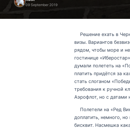
09 September 2019
Решение ехать в Черн
визы. Вариантов безвиз
рядом, чтобы море и не
гостинице «Иберостар» 
думали полететь на «По
платить придётся за ка
стать слоганом «Победы
требования к ручной кл
Аэрофлот, но с датами 
Полетели на «Ред Вингз
доплатить, немного, но
бисквит. Насмешка кака