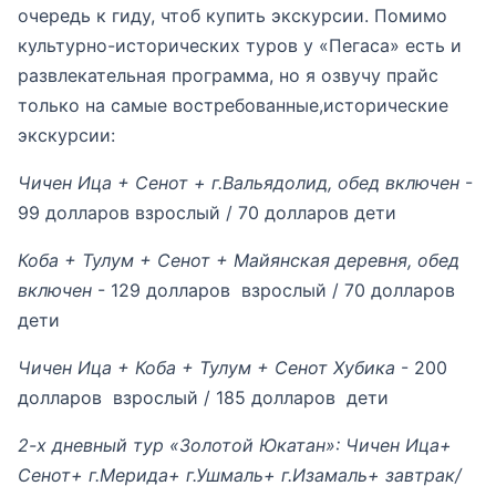
очередь к гиду, чтоб купить экскурсии. Помимо
культурно-исторических туров у «Пегаса» есть и
развлекательная программа, но я озвучу прайс
только на самые востребованные,исторические
экскурсии:
Чичен Ица + Сенот + г.Вальядолид, обед включен
-
99 долларов взрослый / 70 долларов дети
Коба + Тулум + Сенот + Майянская деревня, обед
включен
- 129 долларов взрослый / 70 долларов
дети
Чичен Ица + Коба + Тулум + Сенот Хубика
- 200
долларов взрослый / 185 долларов дети
2-х дневный тур «Золотой Юкатан»: Чичен Ица+
Сенот+ г.Мерида+ г.Ушмаль+ г.Изамаль+ завтрак/