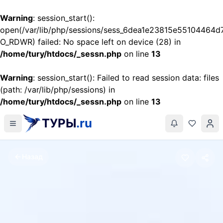
Warning
: session_start():
open(/var/lib/php/sessions/sess_6dea1e23815e55104464d
O_RDWR) failed: No space left on device (28) in
/home/tury/htdocs/_sessn.php
on line
13
Warning
: session_start(): Failed to read session data: files
(path: /var/lib/php/sessions) in
/home/tury/htdocs/_sessn.php
on line
13
ТУРЫ
.ru
Назад