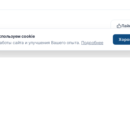
Лайк
есь на автора
спользуем cookie
Хоро
аботы сайта и улучшения Вашего опыта.
Подробнее
Войдите
, чтобы оставить комментарий
ам
Помощь
дателям
Как купить тур