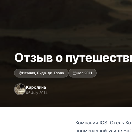
Отзыв о путешеств
Италия, Лидо-ди-Езоло
июл 2011
Каролина
06 July 2014
Компания ICS. Отель Ко
променадной улице Баф