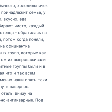
бычного, холодильничек
ь принадлежит семье, у
, вкусно, еда
убирают чисто, каждый
отенца - обратилась на
, потом когда поняли,
дна официантка
ных групп, которые как
отом их выпроваживали
зитные группы были и в
ая что и так всем
 именно наши опять-таки
нуть наверное.
отель. Внизу на
рно-антикварные. Под