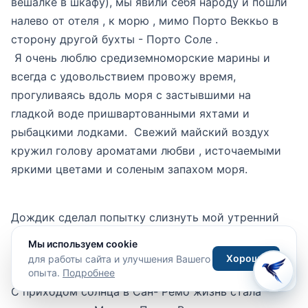
вешалке в шкафу), мы явили себя народу и пошли
налево от отеля , к морю , мимо Порто Веккьо в
сторону другой бухты - Порто Соле .
Я очень люблю средиземноморские марины и
всегда с удовольствием провожу время,
прогуливаясь вдоль моря с застывшими на
гладкой воде пришвартованными яхтами и
рыбацкими лодками. Свежий майский воздух
кружил голову ароматами любви , источаемыми
яркими цветами и соленым запахом моря.
Дождик сделал попытку слизнуть мой утренний
макияж, но тут же передумал. Тучи прямо на
Мы используем cookie
глазах стали спускаться с гор и растворяться,
Хорошо
для работы сайта и улучшения Вашего
обнажая голубизну неба и зелень горных склонов.
опыта.
Подробнее
С приходом солнца в Сан- Ремо жизнь стала