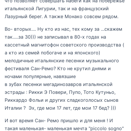
что позволяет совершать набеги как на побережье
итальянской Лигурии, так и на французский
Лазурный берег. А также Монако совсем рядом.
Во- вторых.... Ну кто из нас, тех кому за ...скажем
так.....за 30))) не записывал в 80-х годах на
кассетный магнитофон советского производства (
а кто из семей побогаче и на японского)
мелодичные итальянские песенки музыкального
фестиваля Сан-Ремо? Кто не крутил днями и
ночами популярные, навязшие
в зубах песенки мегадинозавров итальянской
эстрады : Рикки Э Повери, Пупо, Тото Кутуньо,
Риккардо Фольи и других сладкоголосых сынов
Италии ? Эх, где мои 17 лет, где мои 17 бед? )))
И вот время Сан- Ремо пришло и для меня ! И
такая маленькая- маленькая мечта "piccolo sogno"