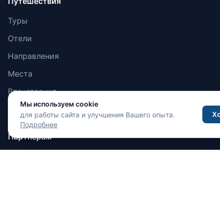
Путешествия
Туры
Отели
Направления
Места
Впечатления
Мы используем cookie
Новости
Х
для работы сайта и улучшения Вашего опыта.
Подробнее
Партнёрам
Рекламодателям
Туроператорам
Отелям и объектам
Стать партнёром