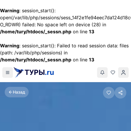
Warning
: session_start():
open(/var/lib/php/sessions/sess_14f2e1fe94eec7da124d1
O_RDWR) failed: No space left on device (28) in
/home/tury/htdocs/_sessn.php
on line
13
Warning
: session_start(): Failed to read session data: files
(path: /var/lib/php/sessions) in
/home/tury/htdocs/_sessn.php
on line
13
ТУРЫ
.ru
Назад