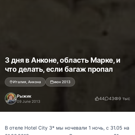
3 дня в Анконе, область Марке, и
что делать, если багаж пропал
Италия, Анкона
июн 2013
Рыжик
44
43
9 тыс
09 June 2013
В отеле Hotel City 3* мы ночевали 1 ночь, с 31.05 на