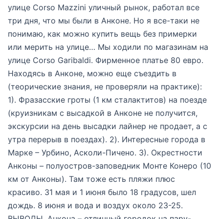
улице Corso Mazzini уличный рынок, работал все
три дня, что мы были в Анконе. Но я все-таки не
понимаю, как можно купить вещь без примерки
или мерить на улице… Мы ходили по магазинам на
улице Corso Garibaldi. Фирменное платье 80 евро.
Находясь в Анконе, можно еще съездить в
(теорические знания, не проверяли на практике):
1). Фразасские гроты (1 км сталактитов) на поезде
(круизникам с высадкой в Анконе не получится,
экскурсии на день высадки лайнер не продает, а с
утра перерыв в поездах). 2). Интересные города в
Марке – Урбино, Асколи-Пичено. 3). Окрестности
Анконы – полуостров-заповедник Монте Конеро (10
км от Анконы). Там тоже есть пляжи плюс
красиво. 31 мая и 1 июня было 18 градусов, шел
дождь. 8 июня и вода и воздух около 23-25.
ВЫВОДЫ. Анкона – отличный городок на пару-