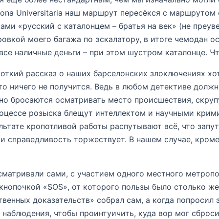
ona Universitaria наш маршрут пересёкся с маршрутом
ами «русский с каталонцем – братья на век» (не преув
овкой моего багажа по эскалатору, в итоге чемодан ос
все наличные деньги – при этом шустром каталонце. Ч
роткий рассказ о наших барселонских злоключениях хо
что ничего не получится. Ведь в любом детективе долж
о бросаются осматривать место происшествия, скрупу
роцессе розыска блещут интеллектом и научными кри
льтате кропотливой работы распутывают всё, что запу
 и справедливость торжествует. В нашем случае, кром
матривали сами, с участием одного местного метроп
кнопочкой «SOS», от которого пользы было столько же,
венных доказательств» собрал сам, а когда попросил 
 наблюдения, чтобы проинтуичить, куда вор мог сброси