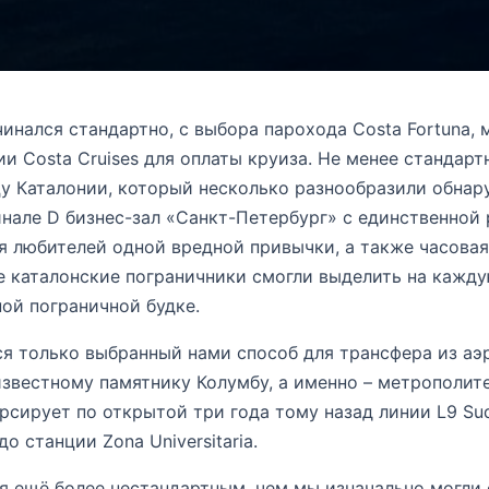
чинался стандартно, с выбора парохода Costa Fortuna,
и Costa Cruises для оплаты круиза. Не менее стандарт
у Каталонии, который несколько разнообразили обнар
але D бизнес-зал «Санкт-Петербург» с единственной
я любителей одной вредной привычки, а также часовая
де каталонские пограничники смогли выделить на кажд
ой пограничной будке.
я только выбранный нами способ для трансфера из аэ
известному памятнику Колумбу, а именно – метрополит
рсирует по открытой три года тому назад линии L9 Su
до станции Zona Universitaria.
ся ещё более нестандартным, чем мы изначально могли