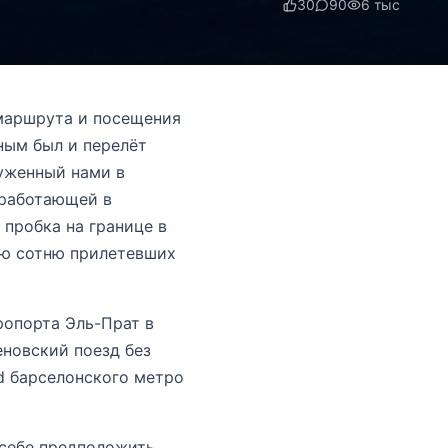
30
90
6 тыс
 маршрута и посещения
ным был и перелёт
уженный нами в
 работающей в
 пробка на границе в
ую сотню прилетевших
ропорта Эль-Прат в
еновский поезд без
d барселонского метро
 себе предположить,