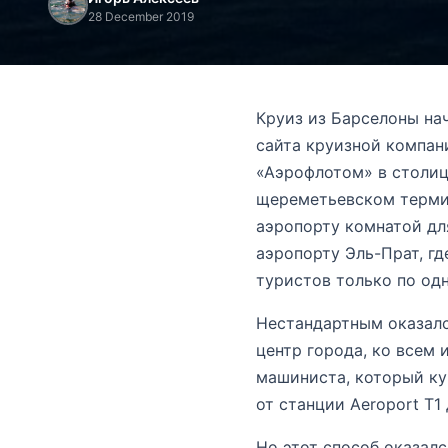
28 December 2019
Круиз из Барселоны на
сайта круизной компани
«Аэрофлотом» в столиц
щереметьевском термин
аэропорту комнатой дл
аэропорту Эль-Прат, г
туристов только по одн
Нестандартным оказалс
центр города, ко всем 
машиниста, который ку
от станции Aeroport T1 
Но этот способ оказал