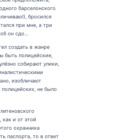
 одного барселонского
еличиваю!), бросился
тался при мне, а три
тоб он сдо…
тел создать в жанре
ны быть полицейские,
лёзно собирают улики,
миналистическими
тано, изобличают
е полицейских, не было
олитеновского
 как и от этой
этого охранника
ть паспорта, то в ответ