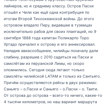
лайнеров, но и среднему классу. Остров Пасхи
отошёл к Чили как ещё одна контрибуция по
итогам Второй Тихоокеанской войны. До этого
островом владело Перу, видевшее в туземцах
исключительно рабов для своих плантаций, но 9
сентября 1888 года капитан Поликарпо Торо
Уртадо причалил к острову и его аннексировал.
Наладив авиасообщение, чилийцы поначалу дали
слабину, разрешив с 2010 садиться на Пасхи и
самолётам из перуанской Лимы, но скоро
опомнились. Сегодня сюда летают только
самолёты чилийской LATAM и только из Сантьяго.
Причём осуществляются рейсы в двух режимах:
Саньяго – о.Пасхи и Саньяго – о.Пасхи – о. Таити.
От острова до острова – всего-то ничего, какие-то
4 тысячи километров, но наш вариант маршрута