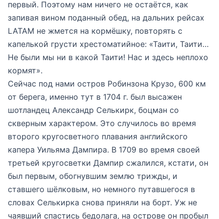
первый. Поэтому нам ничего не остаётся, как
запивая вином поданный обед, на дальних рейсах
LATAM не жмется на кормёшку, повторять с
капелькой грусти хрестоматийное: «Таити, Таити…
Не были мы ни в какой Таити! Нас и здесь неплохо
кормят».
Сейчас под нами остров Робинзона Крузо, 600 км
от берега, именно тут в 1704 г. был высажен
шотландец Александр Селькирк, боцман со
скверным характером. Это случилось во время
второго кругосветного плавания английского
капера Уильяма Дампира. В 1709 во время своей
третьей кругосветки Дампир сжалился, кстати, он
был первым, обогнувшим землю трижды, и
ставшего шёлковым, но немного путавшегося в
словах Селькирка снова приняли на борт. Уж не
чаявший спастись бедолага, на острове он пробыл