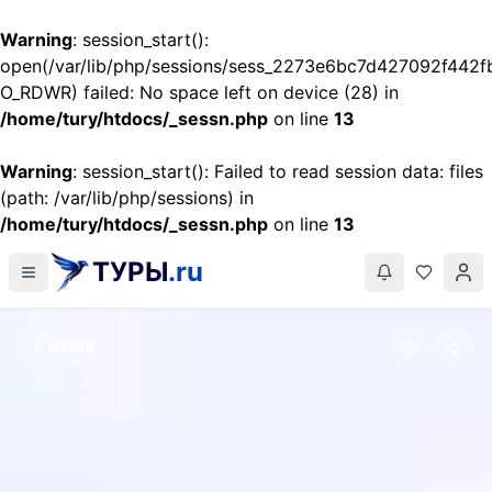
Warning
: session_start():
open(/var/lib/php/sessions/sess_2273e6bc7d427092f442f
O_RDWR) failed: No space left on device (28) in
/home/tury/htdocs/_sessn.php
on line
13
Warning
: session_start(): Failed to read session data: files
(path: /var/lib/php/sessions) in
/home/tury/htdocs/_sessn.php
on line
13
ТУРЫ
.ru
Назад