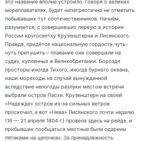
это название вполне устроило. Говоря о великих
мореплавателях, будет непатриотично не отметить
побывавших тут соотечественников. Начнём,
разумеется, с совершивших первую в истории
России кругосветку Крузенштерна и Лисянского.
Правда, придётся национальную гордость чуть-
чуть притушить – плавание они совершали на
судах, купленных в Великобритании. Бороздя
просторы иногда Тихого, иногда бурного океана,
наши мореходы на случай вынужденной
вследствие непогоды разлуки местом встречи
выбрали остров Пасхи. Крузенштерн на своей
«Надежде» остров из-за сильных ветров
проскочил, а вот «Нева» Лисянского почти неделю
(16 — 21 апреля 1804 г.) провела здесь на рейде, и
прибывшие пообщаться местные были одарены
пятаками на цепочках. За принадлежность