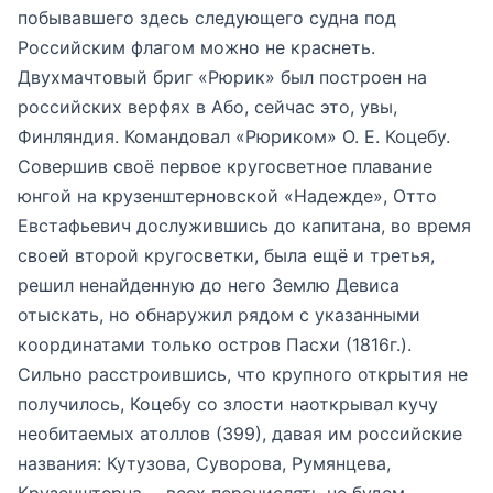
побывавшего здесь следующего судна под
Российским флагом можно не краснеть.
Двухмачтовый бриг «Рюрик» был построен на
российских верфях в Або, сейчас это, увы,
Финляндия. Командовал «Рюриком» О. Е. Коцебу.
Совершив своё первое кругосветное плавание
юнгой на крузенштерновской «Надежде», Отто
Евстафьевич дослужившись до капитана, во время
своей второй кругосветки, была ещё и третья,
решил ненайденную до него Землю Девиса
отыскать, но обнаружил рядом с указанными
координатами только остров Пасхи (1816г.).
Сильно расстроившись, что крупного открытия не
получилось, Коцебу со злости наоткрывал кучу
необитаемых атоллов (399), давая им российские
названия: Кутузова, Суворова, Румянцева,
Крузенштерна…, всех перечислять не будем.