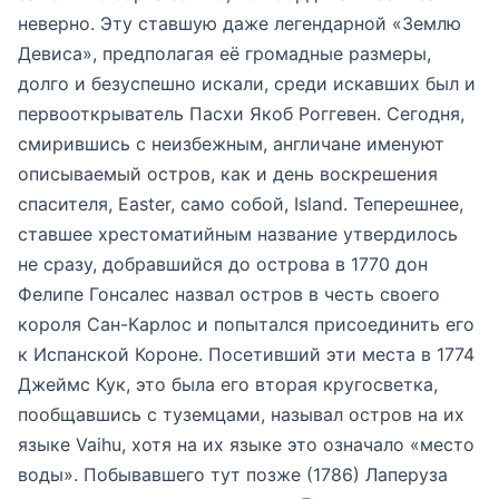
неверно. Эту ставшую даже легендарной «Землю
Девиса», предполагая её громадные размеры,
долго и безуспешно искали, среди искавших был и
первооткрыватель Пасхи Якоб Роггевен. Сегодня,
смирившись с неизбежным, англичане именуют
описываемый остров, как и день воскрешения
спасителя, Easter, само собой, Island. Теперешнее,
ставшее хрестоматийным название утвердилось
не сразу, добравшийся до острова в 1770 дон
Фелипе Гонсалес назвал остров в честь своего
короля Сан-Карлос и попытался присоединить его
к Испанской Короне. Посетивший эти места в 1774
Джеймс Кук, это была его вторая кругосветка,
пообщавшись с туземцами, называл остров на их
языке Vaihu, хотя на их языке это означало «место
воды». Побывавшего тут позже (1786) Лаперуза