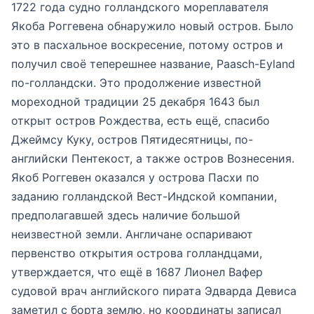
1722 года судно голландского мореплавателя
Якоба Роггевена обнаружило новый остров. Было
это в пасхальное воскресение, потому остров и
получил своё теперешнее название, Paasch-Eyland
по-голландски. Это продолжение известной
мореходной традиции 25 декабря 1643 был
открыт остров Рождества, есть ещё, спасибо
Джеймсу Куку, остров Пятидесятницы, по-
английски Пентекост, а также остров Вознесения.
Якоб Роггевен оказался у острова Пасхи по
заданию голландской Вест-Индской компании,
предполагавшей здесь наличие большой
неизвестной земли. Англичане оспаривают
первенство открытия острова голландцами,
утверждается, что ещё в 1687 Лионел Вафер
судовой врач английского пирата Эдварда Девиса
заметил с борта землю, но координаты записал