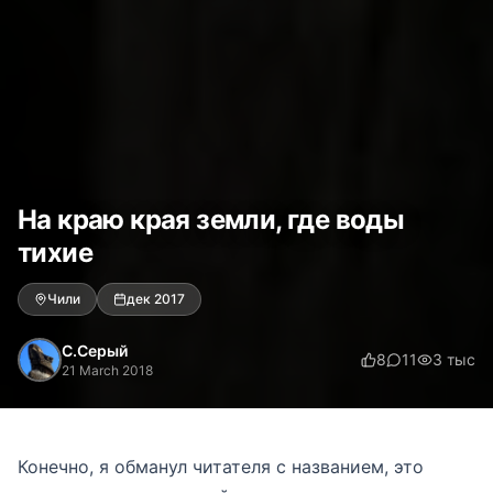
На краю края земли, где воды
тихие
Чили
дек 2017
С.Серый
8
11
3 тыс
21 March 2018
Конечно, я обманул читателя с названием, это