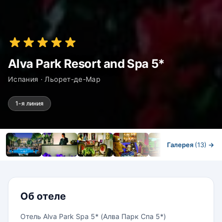
Alva Park Resort and Spa 5*
Испания · Льорет-де-Мар
1-я линия
Галерея
(13)
→
Номера
Об отеле
Отель Alva Park Spa 5* (Алва Парк Спа 5*)