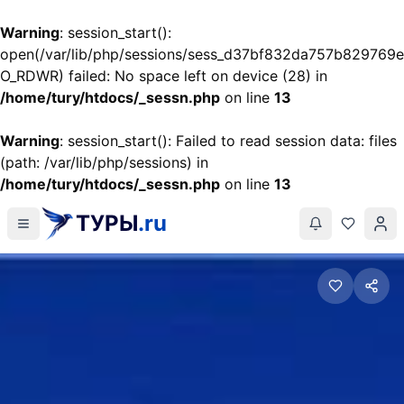
Warning
: session_start():
open(/var/lib/php/sessions/sess_d37bf832da757b829769
O_RDWR) failed: No space left on device (28) in
/home/tury/htdocs/_sessn.php
on line
13
Warning
: session_start(): Failed to read session data: files
(path: /var/lib/php/sessions) in
/home/tury/htdocs/_sessn.php
on line
13
ТУРЫ
.ru