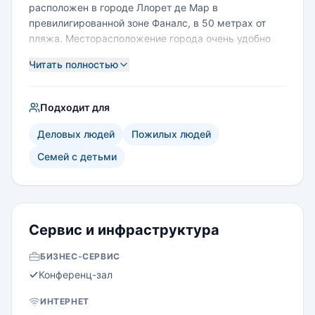
расположен в городе Ллорет де Мар в
превилигированной зоне Фаналс, в 50 метрах от
пляжа. Месторасположение города очень удобно
для различных экскурсионных мероприятий, таких
Читать полностью
как посещение Барселоны или театра-музея
Сальвадора Дали в городе Фигейрас, а также
небольших живописных прибрежных городков и
Подходит для
селений этой части Каталонии. Из отеля можно
добраться до одного из лучших гольфовых полей
Деловых людей
Пожилых людей
Каталонии за 25 минут.
Семей с детьми
Сервис и инфраструктура
БИЗНЕС-СЕРВИС
Конференц-зал
ИНТЕРНЕТ