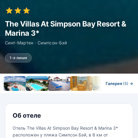
The Villas At Simpson Bay Resort &
Marina 3*
Синт-Мартен · Симпсон-Бэй
1-я линия
Галерея
(5)
→
Номера
Об отеле
Отель The Villas At Simpson Bay Resort & Marina 3*
расположен у пляжа Симпсон Бэй, в 8 км от