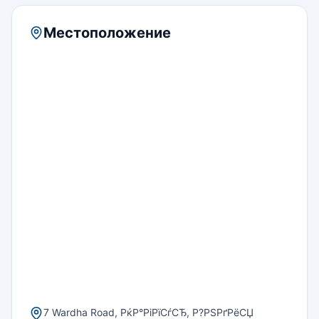
Местоположение
7 Wardha Road, РќР°РіРїСѓСЂ, Р?РЅРґРёСЏ