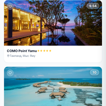
9.54
COMO Point Yamu
★★★★★
Таиланд, Мыс Яму
10