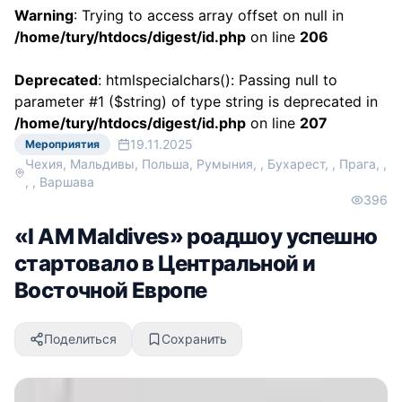
Warning
: Trying to access array offset on null in
/home/tury/htdocs/digest/id.php
on line
206
Deprecated
: htmlspecialchars(): Passing null to
parameter #1 ($string) of type string is deprecated in
/home/tury/htdocs/digest/id.php
on line
207
19.11.2025
Мероприятия
Чехия, Мальдивы, Польша, Румыния, , Бухарест, , Прага, ,
, , Варшава
396
«I AM Maldives» роадшоу успешно
стартовало в Центральной и
Восточной Европе
Поделиться
Сохранить